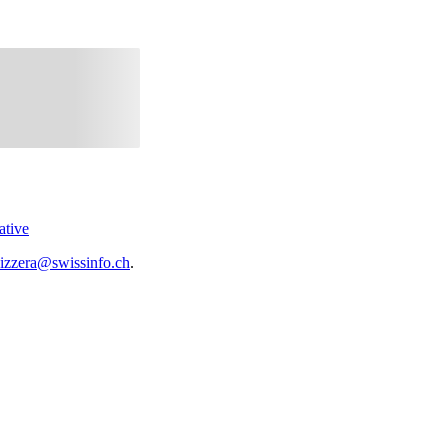
ative
vizzera@swissinfo.ch
.