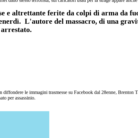
et dallo stesso terrorista, sui caricatori usati per la strage appare anche
e e altrettante ferite da colpi di arma da f
nerdì. L'autore del massacro, di una gravit
 arrestato.
on diffondere le immagini trasmesse su Facebook dal 28enne, Brenton Tarr
inato per assassinio.