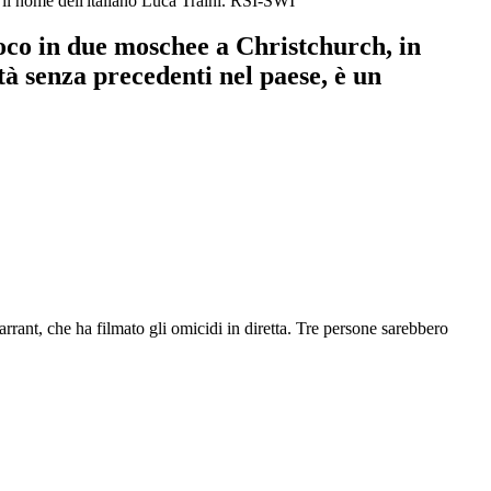
 il nome dell'italiano Luca Traini.
RSI-SWI
uoco in due moschee a Christchurch, in
à senza precedenti nel paese, è un
ant, che ha filmato gli omicidi in diretta. Tre persone sarebbero