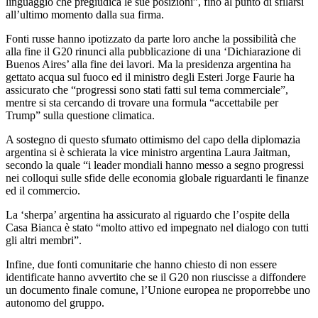
linguaggio che pregiudica le sue posizioni”, fino al punto di sfilarsi
all’ultimo momento dalla sua firma.
Fonti russe hanno ipotizzato da parte loro anche la possibilità che
alla fine il G20 rinunci alla pubblicazione di una ‘Dichiarazione di
Buenos Aires’ alla fine dei lavori. Ma la presidenza argentina ha
gettato acqua sul fuoco ed il ministro degli Esteri Jorge Faurie ha
assicurato che “progressi sono stati fatti sul tema commerciale”,
mentre si sta cercando di trovare una formula “accettabile per
Trump” sulla questione climatica.
A sostegno di questo sfumato ottimismo del capo della diplomazia
argentina si è schierata la vice ministro argentina Laura Jaitman,
secondo la quale “i leader mondiali hanno messo a segno progressi
nei colloqui sulle sfide delle economia globale riguardanti le finanze
ed il commercio.
La ‘sherpa’ argentina ha assicurato al riguardo che l’ospite della
Casa Bianca è stato “molto attivo ed impegnato nel dialogo con tutti
gli altri membri”.
Infine, due fonti comunitarie che hanno chiesto di non essere
identificate hanno avvertito che se il G20 non riuscisse a diffondere
un documento finale comune, l’Unione europea ne proporrebbe uno
autonomo del gruppo.