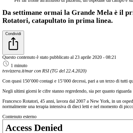
Per far fronte all'afflusso di pazienti, un ospedale da campo è st
Da settimane ormai la Grande Mela è il pri
Rotatori, catapultato in prima linea.
Condividi
Questo contenuto è stato pubblicato al
23 aprile 2020 - 08:21
1 minuto
tvsvizzera.it/mar con RSI (TG del 22.4.2020)
Con quasi 150’000 contagi e 15’000 decessi, pari a un terzo di tutti que
Negli ultimi giorni le cifre stanno regredendo, sia per quanto riguarda i
Francesco Rotatori, 45 anni, lavora dal 2007 a New York, in un ospedal
normalmente una terapia intensiva di dieci letti e nel momento di picc
Contenuto esterno