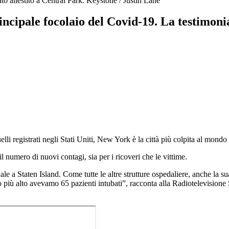
ato allestito a Central Park.
Keystone / Justin Lane
ncipale focolaio del Covid-19. La testimoni
lli registrati negli Stati Uniti, New York è la città più colpita al mondo
l numero di nuovi contagi, sia per i ricoveri che le vittime.
e a Staten Island. Come tutte le altre strutture ospedaliere, anche la s
o più alto avevamo 65 pazienti intubati”, racconta alla Radiotelevisione