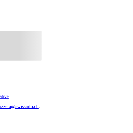
ative
vizzera@swissinfo.ch
.