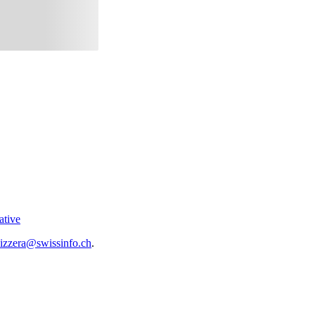
ative
vizzera@swissinfo.ch
.