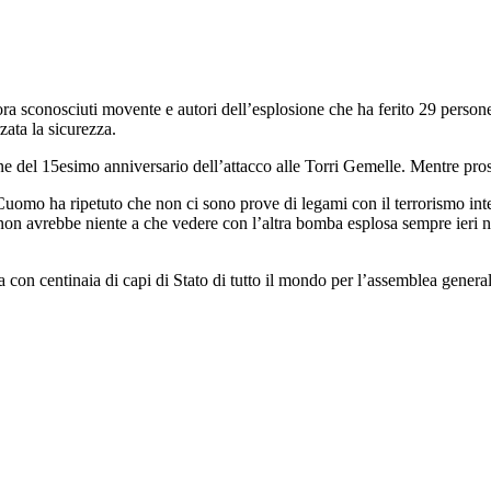
ora sconosciuti movente e autori dell’esplosione che ha ferito 29 persone
rzata la sicurezza.
l 15esimo anniversario dell’attacco alle Torri Gemelle. Mentre proseguo
omo ha ripetuto che non ci sono prove di legami con il terrorismo inter
Ma non avrebbe niente a che vedere con l’altra bomba esplosa sempre ier
on centinaia di capi di Stato di tutto il mondo per l’assemblea generale