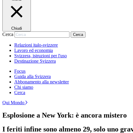
Chiudi
Cerca
Cerca
Relazioni italo-svizzere
Lavoro ed economia
Svizzera, istruzioni per l'uso
Destinazione Svizzera
Focus
Guida alla Svizzera
Abbonamento alla newsletter
Chi siamo
Cerca
Qui Mondo
Esplosione a New York: è ancora mistero
I feriti infine sono almeno 29, solo uno gr