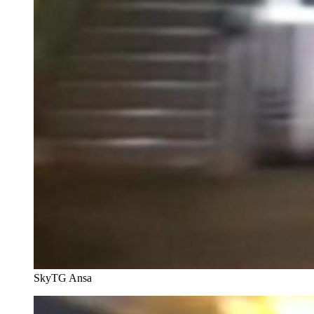
SkyTG
Ansa