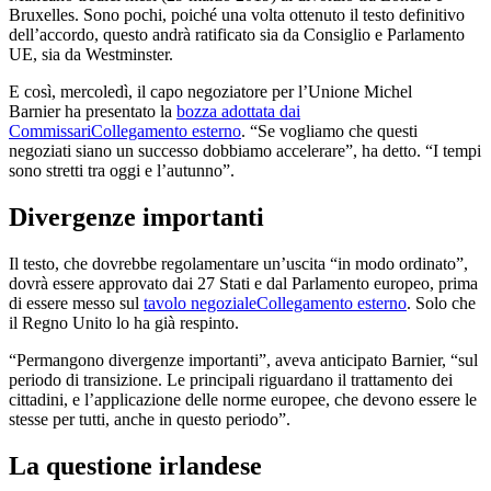
Bruxelles. Sono pochi, poiché una volta ottenuto il testo definitivo
dell’accordo, questo andrà ratificato sia da Consiglio e Parlamento
UE, sia da Westminster.
E così, mercoledì, il capo negoziatore per l’Unione Michel
Barnier ha presentato la
bozza adottata dai
Commissari
Collegamento esterno
. “Se vogliamo che questi
negoziati siano un successo dobbiamo accelerare”, ha detto. “I tempi
sono stretti tra oggi e l’autunno”.
Divergenze importanti
Il testo, che dovrebbe regolamentare un’uscita “in modo ordinato”,
dovrà essere approvato dai 27 Stati e dal Parlamento europeo, prima
di essere messo sul
tavolo negoziale
Collegamento esterno
. Solo che
il Regno Unito lo ha già respinto.
“Permangono divergenze importanti”, aveva anticipato Barnier, “sul
periodo di transizione. Le principali riguardano il trattamento dei
cittadini, e l’applicazione delle norme europee, che devono essere le
stesse per tutti, anche in questo periodo”.
La questione irlandese