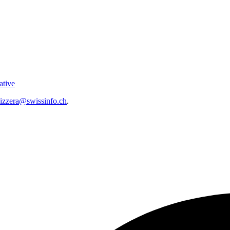
ative
vizzera@swissinfo.ch
.