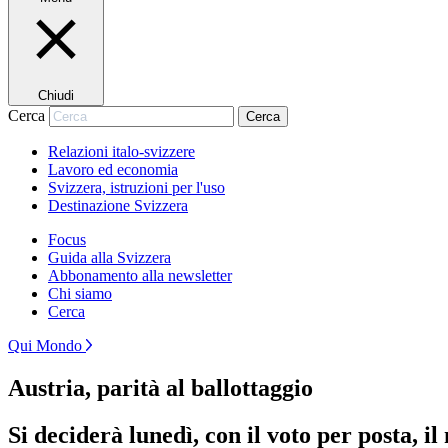
Chiudi
Cerca
Cerca
Relazioni italo-svizzere
Lavoro ed economia
Svizzera, istruzioni per l'uso
Destinazione Svizzera
Focus
Guida alla Svizzera
Abbonamento alla newsletter
Chi siamo
Cerca
Qui Mondo
Austria, parità al ballottaggio
Si deciderà lunedì, con il voto per posta, i