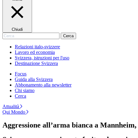
Chiudi
Cerca
Cerca
Relazioni italo-svizzere
Lavoro ed economia
Svizzera, istruzioni per l'uso
Destinazione Svizzera
Focus
Guida alla Svizzera
Abbonamento alla newsletter
Chi siamo
Cerca
Attualità
Qui Mondo
Aggressione all’arma bianca a Mannheim, d