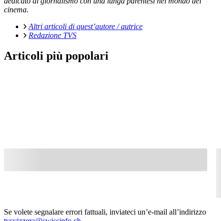
dedicato al giornalismo con una lunga parentesi nel mondo del
cinema.
Altri articoli di quest’autore / autrice
Redazione TVS
Articoli più popolari
Se volete segnalare errori fattuali, inviateci un’e-mail all’indirizzo
tvsvizzera@swissinfo.ch
.