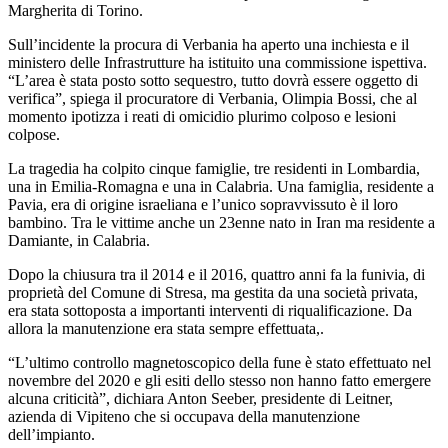
Margherita di Torino.
Sull’incidente la procura di Verbania ha aperto una inchiesta e il
ministero delle Infrastrutture ha istituito una commissione ispettiva.
“L’area è stata posto sotto sequestro, tutto dovrà essere oggetto di
verifica”, spiega il procuratore di Verbania, Olimpia Bossi, che al
momento ipotizza i reati di omicidio plurimo colposo e lesioni
colpose.
La tragedia ha colpito cinque famiglie, tre residenti in Lombardia,
una in Emilia-Romagna e una in Calabria. Una famiglia, residente a
Pavia, era di origine israeliana e l’unico sopravvissuto è il loro
bambino. Tra le vittime anche un 23enne nato in Iran ma residente a
Damiante, in Calabria.
Dopo la chiusura tra il 2014 e il 2016, quattro anni fa la funivia, di
proprietà del Comune di Stresa, ma gestita da una società privata,
era stata sottoposta a importanti interventi di riqualificazione. Da
allora la manutenzione era stata sempre effettuata,.
“L’ultimo controllo magnetoscopico della fune è stato effettuato nel
novembre del 2020 e gli esiti dello stesso non hanno fatto emergere
alcuna criticità”, dichiara Anton Seeber, presidente di Leitner,
azienda di Vipiteno che si occupava della manutenzione
dell’impianto.