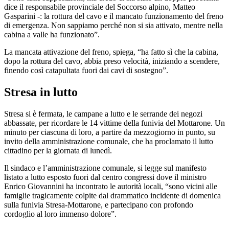
dice il responsabile provinciale del Soccorso alpino, Matteo
Gasparini -: la rottura del cavo e il mancato funzionamento del freno
di emergenza. Non sappiamo perché non si sia attivato, mentre nella
cabina a valle ha funzionato”.
La mancata attivazione del freno, spiega, “ha fatto sì che la cabina,
dopo la rottura del cavo, abbia preso velocità, iniziando a scendere,
finendo così catapultata fuori dai cavi di sostegno”.
Stresa in lutto
Stresa si è fermata, le campane a lutto e le serrande dei negozi
abbassate, per ricordare le 14 vittime della funivia del Mottarone. Un
minuto per ciascuna di loro, a partire da mezzogiorno in punto, su
invito della amministrazione comunale, che ha proclamato il lutto
cittadino per la giornata di lunedì.
Il sindaco e l’amministrazione comunale, si legge sul manifesto
listato a lutto esposto fuori dal centro congressi dove il ministro
Enrico Giovannini ha incontrato le autorità locali, “sono vicini alle
famiglie tragicamente colpite dal drammatico incidente di domenica
sulla funivia Stresa-Mottarone, e partecipano con profondo
cordoglio al loro immenso dolore”.