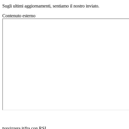
Sugli ultimi aggiornamenti, sentiamo il nostro inviato.
Contenuto esterno
tvsvizzera.it/fra con RSI