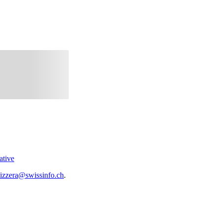
ative
vizzera@swissinfo.ch
.