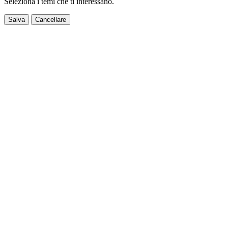
Seleziona i temi che ti interessano.
Salva
Cancellare