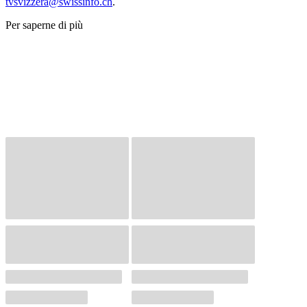
tvsvizzera@swissinfo.ch
.
Per saperne di più