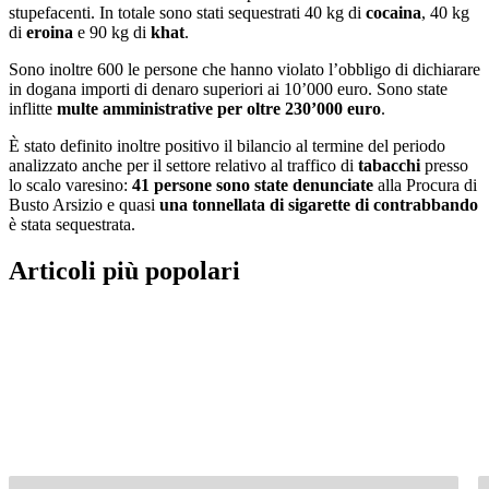
stupefacenti. In totale sono stati sequestrati 40 kg di
cocaina
, 40 kg
di
eroina
e 90 kg di
khat
.
Sono inoltre 600 le persone che hanno violato l’obbligo di dichiarare
in dogana importi di denaro superiori ai 10’000 euro. Sono state
inflitte
multe amministrative per oltre 230’000 euro
.
È stato definito inoltre positivo il bilancio al termine del periodo
analizzato anche per il settore relativo al traffico di
tabacchi
presso
lo scalo varesino:
41 persone sono state denunciate
alla Procura di
Busto Arsizio e quasi
una tonnellata di sigarette di contrabbando
è stata sequestrata.
Articoli più popolari