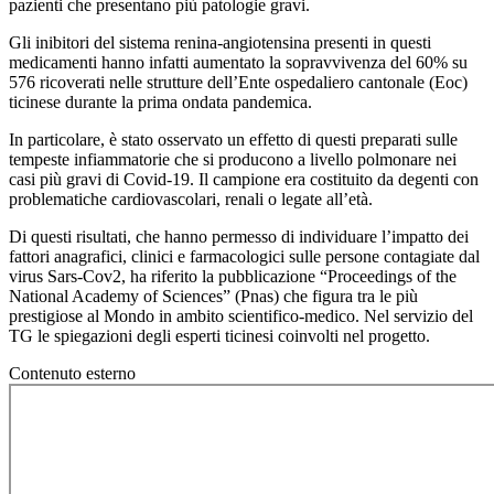
pazienti che presentano più patologie gravi.
Gli inibitori del sistema renina-angiotensina presenti in questi
medicamenti hanno infatti aumentato la sopravvivenza del 60% su
576 ricoverati nelle strutture dell’Ente ospedaliero cantonale (Eoc)
ticinese durante la prima ondata pandemica.
In particolare, è stato osservato un effetto di questi preparati sulle
tempeste infiammatorie che si producono a livello polmonare nei
casi più gravi di Covid-19. Il campione era costituito da degenti con
problematiche cardiovascolari, renali o legate all’età.
Di questi risultati, che hanno permesso di individuare l’impatto dei
fattori anagrafici, clinici e farmacologici sulle persone contagiate dal
virus Sars-Cov2, ha riferito la pubblicazione “Proceedings of the
National Academy of Sciences” (Pnas) che figura tra le più
prestigiose al Mondo in ambito scientifico-medico. Nel servizio del
TG le spiegazioni degli esperti ticinesi coinvolti nel progetto.
Contenuto esterno