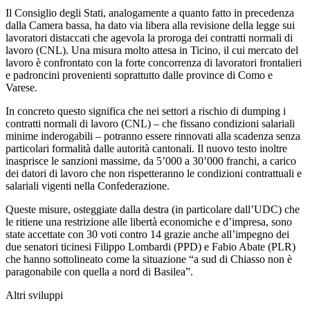
Il Consiglio degli Stati, analogamente a quanto fatto in precedenza
dalla Camera bassa, ha dato via libera alla revisione della legge sui
lavoratori distaccati che agevola la proroga dei contratti normali di
lavoro (CNL). Una misura molto attesa in Ticino, il cui mercato del
lavoro è confrontato con la forte concorrenza di lavoratori frontalieri
e padroncini provenienti soprattutto dalle province di Como e
Varese.
In concreto questo significa che nei settori a rischio di dumping i
contratti normali di lavoro (CNL) – che fissano condizioni salariali
minime inderogabili – potranno essere rinnovati alla scadenza senza
particolari formalità dalle autorità cantonali. Il nuovo testo inoltre
inasprisce le sanzioni massime, da 5’000 a 30’000 franchi, a carico
dei datori di lavoro che non rispetteranno le condizioni contrattuali e
salariali vigenti nella Confederazione.
Queste misure, osteggiate dalla destra (in particolare dall’UDC) che
le ritiene una restrizione alle libertà economiche e d’impresa, sono
state accettate con 30 voti contro 14 grazie anche all’impegno dei
due senatori ticinesi Filippo Lombardi (PPD) e Fabio Abate (PLR)
che hanno sottolineato come la situazione “a sud di Chiasso non è
paragonabile con quella a nord di Basilea”.
Altri sviluppi