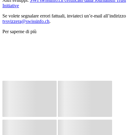
Altri sviluppi:
SWI swissinfo.ch certificato dalla Journalism Trust
Initiative
Se volete segnalare errori fattuali, inviateci un’e-mail all’indirizzo
tvsvizzera@swissinfo.ch
.
Per saperne di più