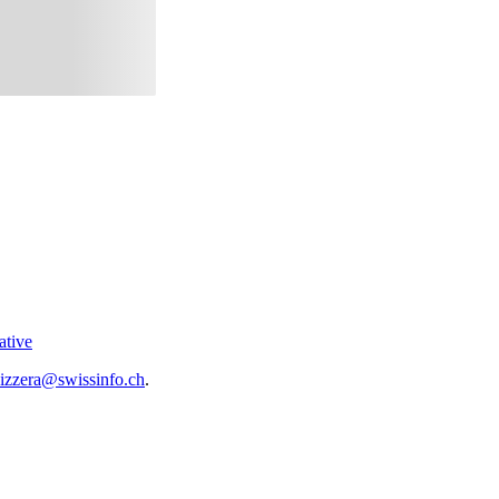
ative
vizzera@swissinfo.ch
.