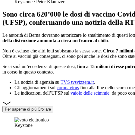
Keystone / Peter Klaunzer
Sono
circa 620’000 le dosi di vaccino Covi
(UFSP), confermando una notizia della RT
Le autorità di Berna dovranno autorizzare lo smaltimento di questi lott
della distruzione ammonta a circa un franco al chilo
.
Non è escluso che altri lotti subiscano la stessa sorte.
Circa 7 milioni 
Oltre ai vaccini già consegnati, ci sono poi anche le dosi che sono stat
Se ci sarà un’eccedenza di queste dosi,
fino a 15 milioni di esse po
in corso in questo contesto.
La notizia di agenzia su
TVS tvsvizzera.it
.
Gli aggiornamenti sul
coronavirus
fino alla fine dello scorso me
Le indicazioni dell’UFSP sul
vaiolo delle scimmie
, da poco com
Per saperne di più
Crollare
Keystone