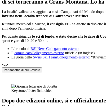
di sci torneranno a Crans-Montana.
Lo ha 
La località vallesana si aggiudica così i Campionati del Mondo dopo no
inverno nelle località francesi di Courchevel e Meribel
.
Riunitosi mercoledì a Milano,
il consiglio FIS ha anche deciso che i
anni dopo l’annuncio iniziale.
Per quanto riguarda
lo sci di fondo, è stato deciso che le gare di C
sprint e gare di 10, 20 e 50 km.
L’articolo di
RSI News
Collegamento esterno
.
Il
comunicato
Collegamento esterno
ufficiale (in inglese).
La gioia dello
Swiss Ski Team
Collegamento esterno
: “Riviviam
Per saperne di più
Crollare
Keystone / Peter Schneider
Dopo due edizioni online, si è ufficialment