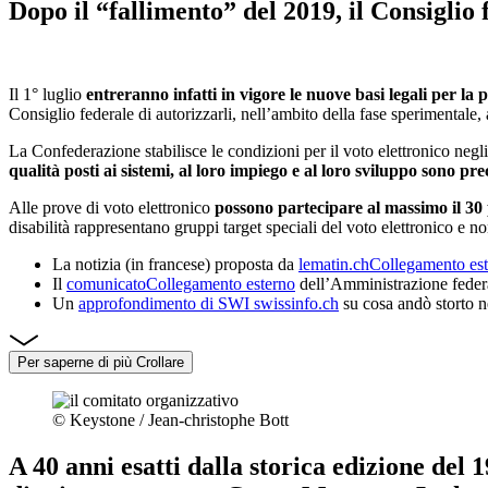
Dopo il “fallimento” del 2019,
il Consiglio 
Il 1° luglio
entreranno infatti in vigore le nuove basi legali per la
Consiglio federale di autorizzarli, nell’ambito della fase sperimentale, 
La Confederazione stabilisce le condizioni per il voto elettronico negli
qualità posti ai sistemi, al loro impiego e al loro sviluppo sono prec
Alle prove di voto elettronico
possono partecipare al massimo il 30 p
disabilità rappresentano gruppi target speciali del voto elettronico e n
La notizia (in francese) proposta da
lematin.ch
Collegamento es
Il
comunicato
Collegamento esterno
dell’Amministrazione feder
Un
approfondimento di SWI swissinfo.ch
su cosa andò storto n
Per saperne di più
Crollare
© Keystone / Jean-christophe Bott
A
40 anni esatti dalla storica edizione del 