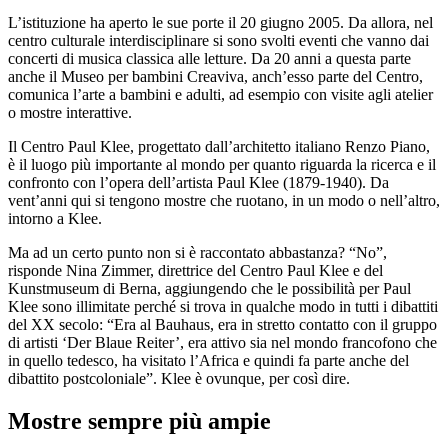
L’istituzione ha aperto le sue porte il 20 giugno 2005. Da allora, nel
centro culturale interdisciplinare si sono svolti eventi che vanno dai
concerti di musica classica alle letture. Da 20 anni a questa parte
anche il Museo per bambini Creaviva, anch’esso parte del Centro,
comunica l’arte a bambini e adulti, ad esempio con visite agli atelier
o mostre interattive.
Il Centro Paul Klee, progettato dall’architetto italiano Renzo Piano,
è il luogo più importante al mondo per quanto riguarda la ricerca e il
confronto con l’opera dell’artista Paul Klee (1879-1940). Da
vent’anni qui si tengono mostre che ruotano, in un modo o nell’altro,
intorno a Klee.
Ma ad un certo punto non si è raccontato abbastanza? “No”,
risponde Nina Zimmer, direttrice del Centro Paul Klee e del
Kunstmuseum di Berna, aggiungendo che le possibilità per Paul
Klee sono illimitate perché si trova in qualche modo in tutti i dibattiti
del XX secolo: “Era al Bauhaus, era in stretto contatto con il gruppo
di artisti ‘Der Blaue Reiter’, era attivo sia nel mondo francofono che
in quello tedesco, ha visitato l’Africa e quindi fa parte anche del
dibattito postcoloniale”. Klee è ovunque, per così dire.
Mostre sempre più ampie