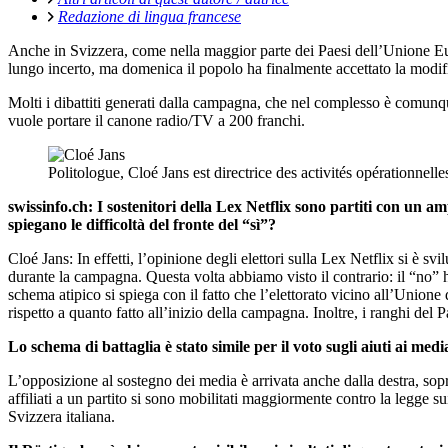
Redazione di lingua francese
Anche in Svizzera, come nella maggior parte dei Paesi dell’Unione Eur
lungo incerto, ma domenica il popolo ha finalmente accettato la modif
Molti i dibattiti generati dalla campagna, che nel complesso è comunque
vuole portare il canone radio/TV a 200 franchi.
Politologue, Cloé Jans est directrice des activités opérationnelle
swissinfo.ch: I sostenitori della Lex Netflix sono partiti con un 
spiegano le difficoltà del fronte del “sì”?
Cloé Jans: In effetti, l’opinione degli elettori sulla Lex Netflix si è
durante la campagna. Questa volta abbiamo visto il contrario: il “no” h
schema atipico si spiega con il fatto che l’elettorato vicino all’Union
rispetto a quanto fatto all’inizio della campagna. Inoltre, i ranghi del 
Lo schema di battaglia è stato simile per il voto sugli aiuti ai med
L’opposizione al sostegno dei media è arrivata anche dalla destra, sopra
affiliati a un partito si sono mobilitati maggiormente contro la legge s
Svizzera italiana.