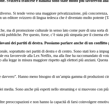
one. Svizzera francese e italiana sono state molto più favorevoli alla
diverso. Si tende verso una maggiore privatizzazione, più concorrenza, 
n un editore svizzero di lingua tedesca che è diventato molto potente [T
liche, ma di promozione culturale in senso lato come pure di una sorta d
ità pubbliche. Per questo, forse, c’è stata più simpatia per il cinema elv
giovani dei partiti di destra. Possiamo parlare anche di un conflitt
rale, soprattutto nei partiti di destra e di centro. Sono stati loro a imp
adicale era favorevole alla Lex Netflix, ma alla fine ha raccomandato di v
la legge in misura maggiore rispetto agli elettori più anziani. Questa di
serve davvero”. Hanno meno bisogno di un’ampia gamma di produzioni ci
dei media. Sono anche più esperti nello streaming e si muovono con più d
altre preoccupazioni e non hanno la capacità di farsi coinvolgere emot