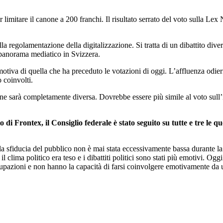
limitare il canone a 200 franchi. Il risultato serrato del voto sulla Lex 
la regolamentazione della digitalizzazione. Si tratta di un dibattito diver
 panorama mediatico in Svizzera.
iva di quella che ha preceduto le votazioni di oggi. L’affluenza odiern
o coinvolti.
one sarà completamente diversa. Dovrebbe essere più simile al voto sull’i
to di Frontex, il Consiglio federale è stato seguito su tutte e tre le 
ia, la sfiducia del pubblico non è mai stata eccessivamente bassa durant
l clima politico era teso e i dibattiti politici sono stati più emotivi. Og
cupazioni e non hanno la capacità di farsi coinvolgere emotivamente da 