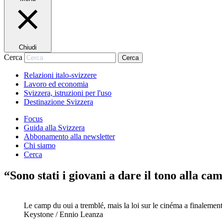
Chiudi
Cerca
Cerca
Relazioni italo-svizzere
Lavoro ed economia
Svizzera, istruzioni per l'uso
Destinazione Svizzera
Focus
Guida alla Svizzera
Abbonamento alla newsletter
Chi siamo
Cerca
“Sono stati i giovani a dare il tono alla c
Le camp du oui a tremblé, mais la loi sur le cinéma a finalement
Keystone / Ennio Leanza