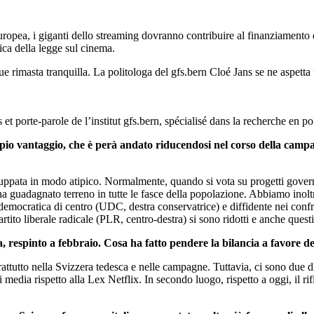
opea, i giganti dello streaming dovranno contribuire al finanziamento d
ica della legge sul cinema.
 rimasta tranquilla. La politologa del gfs.bern Cloé Jans se ne aspetta 
s et porte-parole de l’institut gfs.bern, spécialisé dans la recherche en 
ampio vantaggio, che è perà andato riducendosi nel corso della camp
 sviluppata in modo atipico. Normalmente, quando si vota su progetti gov
a guadagnato terreno in tutte le fasce della popolazione. Abbiamo inoltre
e democratica di centro (UDC, destra conservatrice) e diffidente nei con
Partito liberale radicale (PLR, centro-destra) si sono ridotti e anche quest
ia, respinto a febbraio. Cosa ha fatto pendere la bilancia a favore de
ttutto nella Svizzera tedesca e nelle campagne. Tuttavia, ci sono due dif
ui media rispetto alla Lex Netflix. In secondo luogo, rispetto a oggi, il r