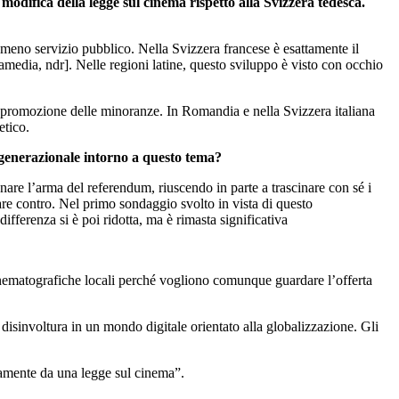
 modifica della legge sul cinema rispetto alla Svizzera tedesca.
meno servizio pubblico. Nella Svizzera francese è esattamente il
amedia, ndr]. Nelle regioni latine, questo sviluppo è visto con occhio
i promozione delle minoranze. In Romandia e nella Svizzera italiana
etico.
o generazionale intorno a questo tema?
ugnare l’arma del referendum, riuscendo in parte a trascinare con sé i
otare contro. Nel primo sondaggio svolto in vista di questo
fferenza si è poi ridotta, ma è rimasta significativa
nematografiche locali perché vogliono comunque guardare l’offerta
isinvoltura in un mondo digitale orientato alla globalizzazione. Gli
ivamente da una legge sul cinema”.