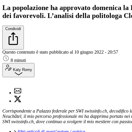
La popolazione ha approvato domenica la Le
dei favorevoli. L’analisi della politologa C
Condividi
Questo contenuto è stato pubblicato al
10 giugno 2022 - 20:57
8 minuti
Katy Romy
Corrispondente a Palazzo federale per SWI swissinfo.ch, decodifico la p
Neuchâtel, il mio percorso professionale mi ha dapprima portato nei m
SWI swissinfo.ch, dove continuo a svolgere il mio mestiere con passio
Altri articoli di quest’autore / autrice