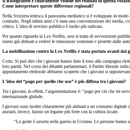
Il Röstigraben è chiaramente visibile nei risultati di questa votazi
Come interpretare queste differenze regionali?
Nella Svizzera tedesca il panorama mediatico si è sviluppato in modo 
contrario. Negli ultimi anni c’è stata una concentrazione dei media, co
critico. L’idea di servizio pubblico è molto più radicata.
Per quanto riguarda la Lex Netflix, non si tratta di sovvenzioni pubb
siamo già abituati a vedere le minoranze sostenute e protette dalle autor
La mobilitazione contro la Lex Netflix è stata portata avanti dai 
Certo. Si può dire che i giovani hanno dato il tono alla campagna eletto
loro partiti. Nel corso dei dibattiti parlamentari, il Partito liberale r
appuntamento elettorale abbiamo scoperto che i giovani si opponevano al
L’idea del “pago per quello che uso” è più diffusa tra i giovani?
Tra i giovani, in effetti, l’argomentazione è: “pago per ciò che mi 
internazionale globale.
I giovani sono inoltre chiaramente più abituati a un consumo digitale 
anziani, invece, hanno un legame più forte con la cultura locale.
“La gente è assorta nella guerra in Ucraina. Le persone hanno 