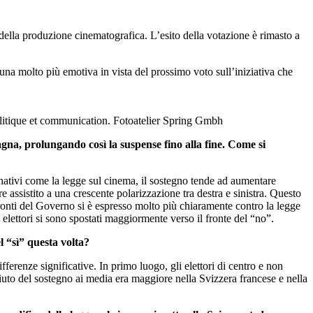
ella produzione cinematografica. L’esito della votazione è rimasto a
una molto più emotiva in vista del prossimo voto sull’iniziativa che
politique et communication.
Fotoatelier Spring Gmbh
agna, prolungando così la suspense fino alla fine. Come si
ernativi come la legge sul cinema, il sostegno tende ad aumentare
 assistito a una crescente polarizzazione tra destra e sinistra. Questo
fronti del Governo si è espresso molto più chiaramente contro la legge
i elettori si sono spostati maggiormente verso il fronte del “no”.
l “sì” questa volta?
ferenze significative. In primo luogo, gli elettori di centro e non
ifiuto del sostegno ai media era maggiore nella Svizzera francese e nella