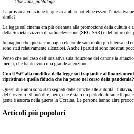
Cloé Jans, politologa
La prossima votazione in questo ambito potrebbe essere l’iniziativa per 
simile?
La legge sul cinema era più orientata alla promozione della cultura e al
della Società svizzera di radiotelevisione (SRG SSR) e del futuro del
Immagino che questa campagna elettorale sarà molto più intensa ed emot
sono stati relativamente silenziosi. Anche i partiti si sono mostrati poc
Penso che nel caso dell’iniziativa sula riduzione del canone la situazi
media, che ha ricevuto una grande attenzione.
Con il “sì” alla modifica della legge sui trapianti e al finanziamen
ripristinare quella fiducia che ha perso nel corso della pandemia?
Questi due anni sono stati segnati dalle critiche alle autorità. Tuttav
del Governo. Si può dire, però, che è stato un periodo durante il quale i
gente è assorta nella guerra in Ucraina. Le persone hanno altre preoc
Articoli più popolari