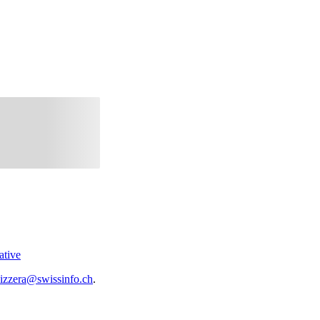
ative
vizzera@swissinfo.ch
.