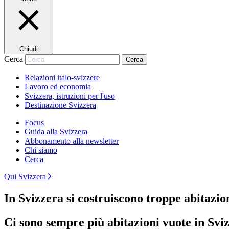
Chiudi
Cerca
Cerca
Relazioni italo-svizzere
Lavoro ed economia
Svizzera, istruzioni per l'uso
Destinazione Svizzera
Focus
Guida alla Svizzera
Abbonamento alla newsletter
Chi siamo
Cerca
Qui Svizzera
In Svizzera si costruiscono troppe abitazio
Ci sono sempre più abitazioni vuote in Svizz