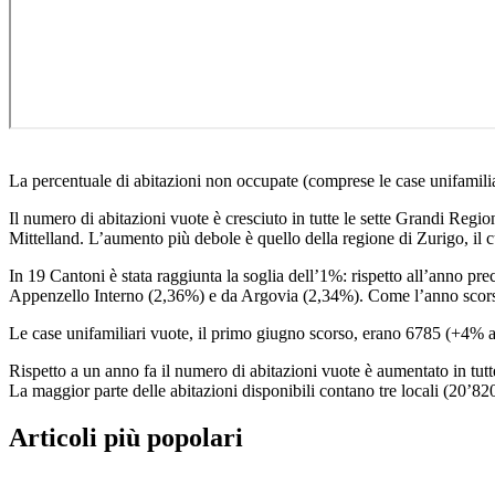
La percentuale di abitazioni non occupate (comprese le case unifamilia
Il numero di abitazioni vuote è cresciuto in tutte le sette Grandi Regio
Mittelland. L’aumento più debole è quello della regione di Zurigo, il cu
In 19 Cantoni è stata raggiunta la soglia dell’1%: rispetto all’anno prec
Appenzello Interno (2,36%) e da Argovia (2,34%). Come l’anno scorso,
Le case unifamiliari vuote, il primo giugno scorso, erano 6785 (+4% a
Rispetto a un anno fa il numero di abitazioni vuote è aumentato in tutte 
La maggior parte delle abitazioni disponibili contano tre locali (20’820
Articoli più popolari