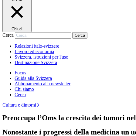
Chiudi
Cerca
Cerca
Relazioni italo-svizzere
Lavoro ed economia
Svizzera, istruzioni per l'uso
Destinazione Svizzera
Focus
Guida alla Svizzera
Abbonamento alla newsletter
Chi siamo
Cerca
Cultura e dintorni
Preoccupa l’Oms la crescita dei tumori n
Nonostante i progressi della medicina un u