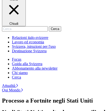
Chiudi
Cerca
Cerca
Relazioni italo-svizzere
Lavoro ed economia
Svizzera, istruzioni per l'uso
Destinazione Svizzera
Focus
Guida alla Svizzera
Abbonamento alla newsletter
Chi siamo
Cerca
Attualità
Qui Mondo
Processo a Fortnite negli Stati Uniti