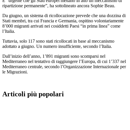
È “urgente che gli Stati europei mettano in atto un meccanismo di
ripartizione permanente”, ha sottolineato ancora Sophie Beau.
Da giugno, un sistema di ricollocazione prevede che una dozzina di
Stati membri, tra cui Francia e Germania, ospitino volontariamente
8’000 migranti arrivati nei cosiddetti Paesi “in prima linea” come
l’Italia.
Tuttavia, solo 117 sono stati ricollocati in base al meccanismo
adottato a giugno. Un numero insufficiente, secondo l’Italia.
Dall’inizio dell’anno, 1’891 migranti sono scomparsi nel
Mediterraneo nel tentativo di raggiungere l’Europa, di cui 1’337 nel
Mediterraneo centrale, secondo l’Organizzazione Internazionale per
le Migrazioni.
Articoli più popolari