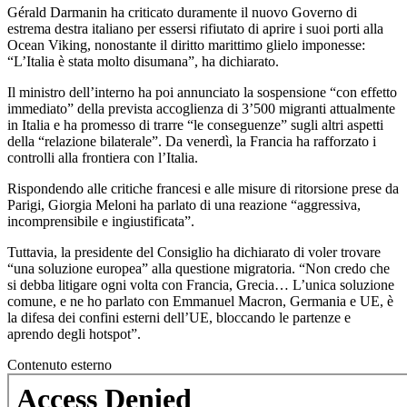
Gérald Darmanin ha criticato duramente il nuovo Governo di
estrema destra italiano per essersi rifiutato di aprire i suoi porti alla
Ocean Viking, nonostante il diritto marittimo glielo imponesse:
“L’Italia è stata molto disumana”, ha dichiarato.
Il ministro dell’interno ha poi annunciato la sospensione “con effetto
immediato” della prevista accoglienza di 3’500 migranti attualmente
in Italia e ha promesso di trarre “le conseguenze” sugli altri aspetti
della “relazione bilaterale”. Da venerdì, la Francia ha rafforzato i
controlli alla frontiera con l’Italia.
Rispondendo alle critiche francesi e alle misure di ritorsione prese da
Parigi, Giorgia Meloni ha parlato di una reazione “aggressiva,
incomprensibile e ingiustificata”.
Tuttavia, la presidente del Consiglio ha dichiarato di voler trovare
“una soluzione europea” alla questione migratoria. “Non credo che
si debba litigare ogni volta con Francia, Grecia… L’unica soluzione
comune, e ne ho parlato con Emmanuel Macron, Germania e UE, è
la difesa dei confini esterni dell’UE, bloccando le partenze e
aprendo degli hotspot”.
Contenuto esterno