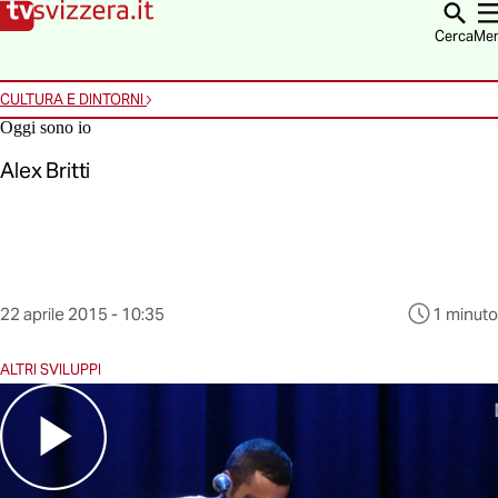
Vai alla homepage
Vai alla navigazione
Vai al contenuto
Vai alla ricerca
Cerca
Me
CULTURA E DINTORNI
Oggi sono io
Alex Britti
Questo
22 aprile 2015 - 10:35
1 minuto
contenuto
è
ALTRI SVILUPPI
stato
pubblicato
al