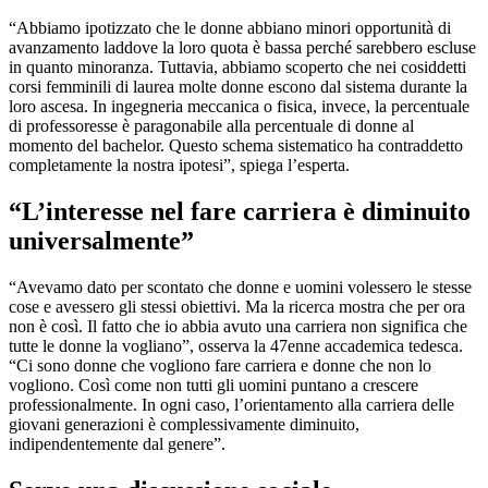
“Abbiamo ipotizzato che le donne abbiano minori opportunità di
avanzamento laddove la loro quota è bassa perché sarebbero escluse
in quanto minoranza. Tuttavia, abbiamo scoperto che nei cosiddetti
corsi femminili di laurea molte donne escono dal sistema durante la
loro ascesa. In ingegneria meccanica o fisica, invece, la percentuale
di professoresse è paragonabile alla percentuale di donne al
momento del bachelor. Questo schema sistematico ha contraddetto
completamente la nostra ipotesi”, spiega l’esperta.
“L’interesse nel fare carriera è diminuito
universalmente”
“Avevamo dato per scontato che donne e uomini volessero le stesse
cose e avessero gli stessi obiettivi. Ma la ricerca mostra che per ora
non è così. Il fatto che io abbia avuto una carriera non significa che
tutte le donne la vogliano”, osserva la 47enne accademica tedesca.
“Ci sono donne che vogliono fare carriera e donne che non lo
vogliono. Così come non tutti gli uomini puntano a crescere
professionalmente. In ogni caso, l’orientamento alla carriera delle
giovani generazioni è complessivamente diminuito,
indipendentemente dal genere”.