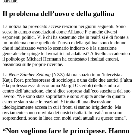
parziale.
Il problema dell’uovo e della gallina
La notizia ha provocato accese reazioni nei giorni seguenti. Sono
scese in campo associazioni come Alliance F e anche diversi
esponenti politici. Vi è chi ha sostenuto che in realtà si è di fronte a
un problema come quello dell’uovo e della gallina: sono le donne
che si indirizzano verso lo scenario indicato o è la situazione
generale che spinge le lavoratrici ad adattarsi? A livello accademico
il politologo Michael Hermann ha contestato i risultati emersi,
basandosi sulle proprie ricerche.
La
Neue Zürcher Zeitung
(NZZ) dà ora spazio in un’intervista a
Katja Rost, professoressa di sociologia e una delle due autrici (l’altra
è la professoressa di economia Margit Osterloh) dello studio al
centro dell’attenzione, che si dice sorpresa dall’eco suscitata dal suo
lavoro. “Ne sono stata sopraffatta e sono stupita anche da quanto
estreme siano state le reazioni. Si tratta di una discussione
ideologicamente accesa in cui i fronti si stanno irrigidendo. Ma
ovviamente sono convinta dei nostri risultati. In realtà non sono
sorprendenti, sono in linea con molti studi attuali su questo tema”.
“Non vogliono fare le principesse. Hanno