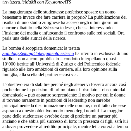
tvsvizzera.it/MaMi con Keystone-ATS
La maggioranza delle studentesse preferisce sposare un uomo
benestante invece che fare carriera in proprio? La pubblicazione dei
risultati di uno studio zurighese ha acceso negli ultimi giorni un
enorme dibattito nella Svizzera tedesca, che sta interessando
l’insieme dei media e infuocando il confronto sulle reti sociali. Ora
parla una delle autrici della ricerca.
La bomba è scoppiata domenica: la testata
SonntagsZeitung
Collegamento esterno
ha riferito in esclusiva di uno
studio – non ancora pubblicato – condotto interpellando quasi
10’000 iscritte all’Università di Zurigo e del Politecnico federale
riguardo alle loro ambizioni di carriera, alla loro opinione sulla
famiglia, alla scelta del partner e così via.
L’obiettivo era di stabilire perché negli atenei vi fossero ancora così
poche donne in posizioni di primo piano. Il risultato – riassunto dal
domenicale – può apparire sorprendente: il motivo per cui le donne
si trovano raramente in posizioni di leadership non sarebbe
principalmente la discriminazione nelle nomine, ma il fatto che esse
aspirano a questo obiettivo molto meno degli uomini. La maggior
parte delle studentesse avrebbe detto di preferire un partner più
anziano e che abbia più successo di loro: in presenza di figli, sarà lui
a dover provvedere al reddito principale, mentre lei lavorerà a tempo