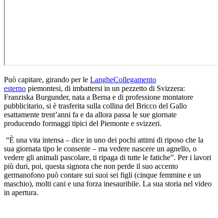
Può capitare, girando per le
Langhe
Collegamento
esterno
piemontesi, di imbattersi in un pezzetto di Svizzera:
Franziska Burgunder, nata a Berna e di professione montatore
pubblicitario, si è trasferita sulla collina del Bricco del Gallo
esattamente trent’anni fa e da allora passa le sue giornate
producendo formaggi tipici del Piemonte e svizzeri.
“È una vita intensa – dice in uno dei pochi attimi di riposo che la
sua giornata tipo le consente – ma vedere nascere un agnello, o
vedere gli animali pascolare, ti ripaga di tutte le fatiche”. Per i lavori
più duri, poi, questa signora che non perde il suo accento
germanofono può contare sui suoi sei figli (cinque femmine e un
maschio), molti cani e una forza inesauribile. La sua storia nel video
in apertura.