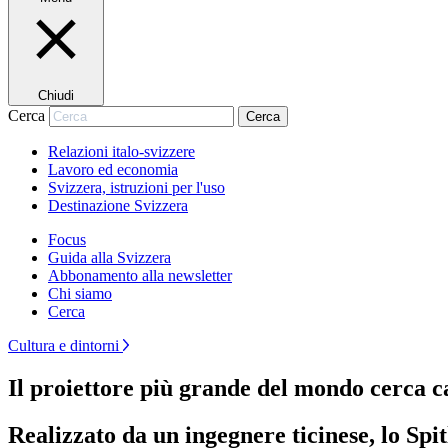
Chiudi
Cerca
Cerca
Relazioni italo-svizzere
Lavoro ed economia
Svizzera, istruzioni per l'uso
Destinazione Svizzera
Focus
Guida alla Svizzera
Abbonamento alla newsletter
Chi siamo
Cerca
Cultura e dintorni
Il proiettore più grande del mondo cerca c
Realizzato da un ingegnere ticinese, lo Spi