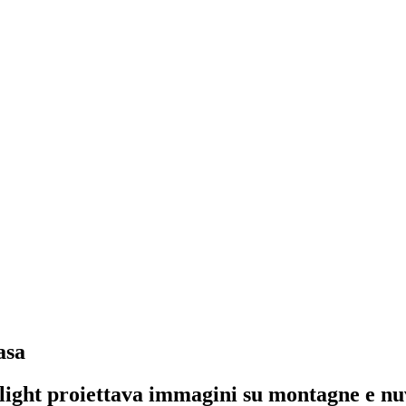
asa
tlight proiettava immagini su montagne e nuv