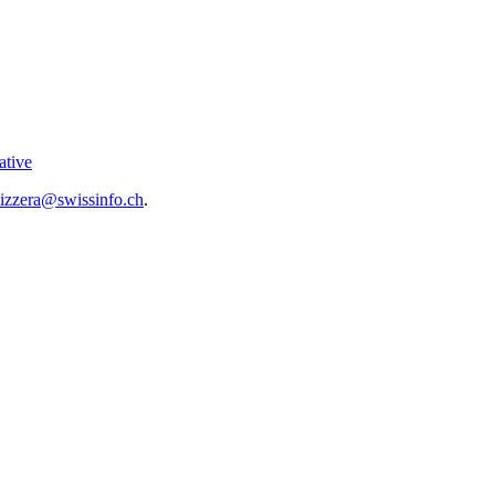
ative
vizzera@swissinfo.ch
.