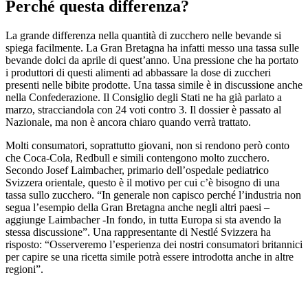
Perché questa differenza?
La grande differenza nella quantità di zucchero nelle bevande si
spiega facilmente. La Gran Bretagna ha infatti messo una tassa sulle
bevande dolci da aprile di quest’anno. Una pressione che ha portato
i produttori di questi alimenti ad abbassare la dose di zuccheri
presenti nelle bibite prodotte. Una tassa simile è in discussione anche
nella Confederazione. Il Consiglio degli Stati ne ha già parlato a
marzo, stracciandola con 24 voti contro 3. Il dossier è passato al
Nazionale, ma non è ancora chiaro quando verrà trattato.
Molti consumatori, soprattutto giovani, non si rendono però conto
che Coca-Cola, Redbull e simili contengono molto zucchero.
Secondo Josef Laimbacher, primario dell’ospedale pediatrico
Svizzera orientale, questo è il motivo per cui c’è bisogno di una
tassa sullo zucchero. “In generale non capisco perché l’industria non
segua l’esempio della Gran Bretagna anche negli altri paesi –
aggiunge Laimbacher -In fondo, in tutta Europa si sta avendo la
stessa discussione”. Una rappresentante di Nestlé Svizzera ha
risposto: “Osserveremo l’esperienza dei nostri consumatori britannici
per capire se una ricetta simile potrà essere introdotta anche in altre
regioni”.