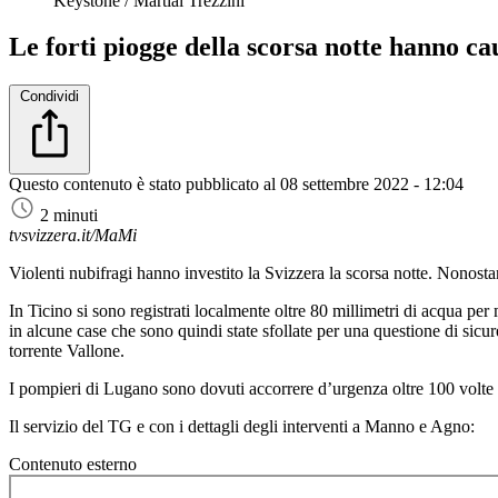
Keystone / Martial Trezzini
Le forti piogge della scorsa notte hanno ca
Condividi
Questo contenuto è stato pubblicato al
08 settembre 2022 - 12:04
2 minuti
tvsvizzera.it/MaMi
Violenti nubifragi hanno investito la Svizzera la scorsa notte. Nonostan
In Ticino si sono registrati localmente oltre 80 millimetri di acqua pe
in alcune case che sono quindi state sfollate per una questione di sic
torrente Vallone.
I pompieri di Lugano sono dovuti accorrere d’urgenza oltre 100 volte 
Il servizio del TG e con i dettagli degli interventi a Manno e Agno:
Contenuto esterno