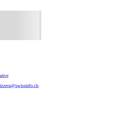
ative
vizzera@swissinfo.ch
.