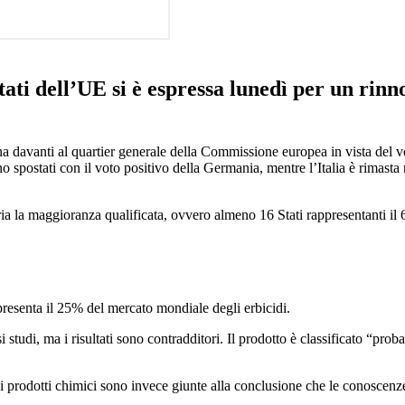
ti dell’UE si è espressa lunedì per un rinn
tina davanti al quartier generale della Commissione europea in vista del 
sono spostati con il voto positivo della Germania, mentre l’Italia è rimas
ria la maggioranza qualificata, ovvero almeno 16 Stati rappresentanti il
appresenta il 25% del mercato mondiale degli erbicidi.
ersi studi, ma i risultati sono contradditori. Il prodotto è classificato “p
 prodotti chimici sono invece giunte alla conclusione che le conoscenze 