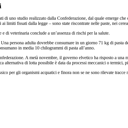
i
tati di uno studio realizzato dalla Confederazione, dal quale emerge che c
 limiti fissati dalla legge – sono state riscontrate nelle paste, nei cere
e e di veterinaria conclude a un’assenza di rischi per la salute.
pasta. Una persona adulta dovrebbe consumare in un giorno 71 kg di past
consumano in media 10 chilogrammi di pasta all’anno.
 Confederazione. A metà novembre, il governo elvetico ha risposto a una 
a alternativa di lotta possibile è data da processi meccanici o termici, p
sico per gli organismi acquatici e finora non se ne sono rilevate tracce n