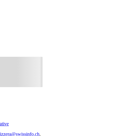
ative
vizzera@swissinfo.ch
.