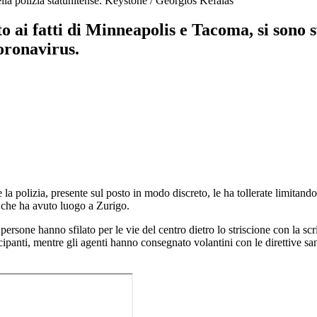
lla polizia statunitense.
Keystone / Georgios Kefalas
o ai fatti di Minneapolis e Tacoma, si sono s
coronavirus.
la polizia, presente sul posto in modo discreto, le ha tollerate limitando
va che ha avuto luogo a Zurigo.
ersone hanno sfilato per le vie del centro dietro lo striscione con la scr
ecipanti, mentre gli agenti hanno consegnato volantini con le direttive sa