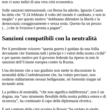
non ci sono indizi di una vera crisi economica.
Sulle sanzioni internazionali, cui Berna ha aderito, Ignazio Cassis
ha detto che “il 24 febbraio il volto del mondo è cambiato, e non in
meglio” e per questo motivo “dobbiamo difendere la libertà e la
democrazia coraggiosamente e senza sosta. Questo ha un prezzo
(…) che la Svizzera è pronta a pagare”.
Sanzioni compatibili con la neutralità
Per il presidente svizzero “questa guerra è guidata da una follia
devastante che frantuma tutti i principi e i valori della nostra civiltà”
e per questo motivo per il governo federale ha ripreso in toto le
sanzioni dell’Unione europea contro la Russia.
Una decisione che a suo giudizio non mette in discussione la
neutralità della Confederazione che, ha voluto precisare, non
sostiene militarmente nessun belligerante, né fornendo truppe né
inviando armi.
La politica di neutralità, “che non significa indifferenza”, non è un
dogma, ma “uno strumento flessibile della nostra politica estera e di
sicurezza”, ha continuato il capo della diplomazia elvetica.
E nel contesto della crisi ucraina la Russia “ha violato in modo