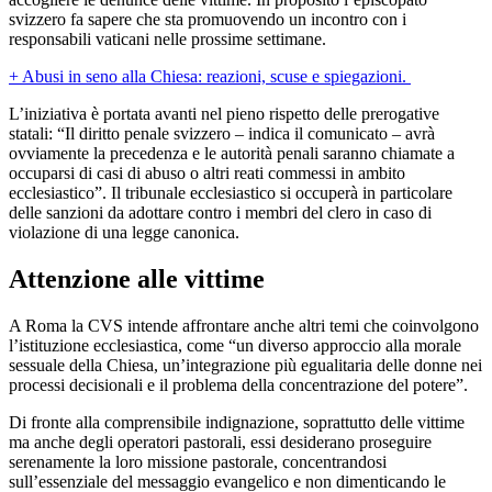
svizzero fa sapere che sta promuovendo un incontro con i
responsabili vaticani nelle prossime settimane.
+ Abusi in seno alla Chiesa: reazioni, scuse e spiegazioni.
L’iniziativa è portata avanti nel pieno rispetto delle prerogative
statali: “Il diritto penale svizzero – indica il comunicato – avrà
ovviamente la precedenza e le autorità penali saranno chiamate a
occuparsi di casi di abuso o altri reati commessi in ambito
ecclesiastico”. Il tribunale ecclesiastico si occuperà in particolare
delle sanzioni da adottare contro i membri del clero in caso di
violazione di una legge canonica.
Attenzione alle vittime
A Roma la CVS intende affrontare anche altri temi che coinvolgono
l’istituzione ecclesiastica, come “un diverso approccio alla morale
sessuale della Chiesa, un’integrazione più egualitaria delle donne nei
processi decisionali e il problema della concentrazione del potere”.
Di fronte alla comprensibile indignazione, soprattutto delle vittime
ma anche degli operatori pastorali, essi desiderano proseguire
serenamente la loro missione pastorale, concentrandosi
sull’essenziale del messaggio evangelico e non dimenticando le