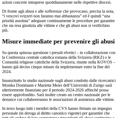
azioni concrete intraprese quotidianamente nelle rispettive diocesi.
Di fronte agli abusi e alle sofferenze che provocano, precisa la nota,
“i vescovi svizzeri non faranno mai abbastanza” ed è quindi “una
priorità assoluta” adeguare continuamente le procedure per garantire
che sia resa giustizia alle vittime e che gli abusi non si verifichino
più.
Misure immediate per prevenire gli abusi
Su questa spinosa questione i presuli elvetici – in collaborazione con
la Conferenza centrale cattolica romana della Svizzera (RKZ) e le
Comunità religiose cattoliche della Svizzera, riunite nella KOVOS –
hanno già deciso cinque misure da implementare entro la fine del
2024.
Innanzitutto lo studio nazionale sugli abusi condotto dalle ricercatrici
Monika Dommann e Marietta Meier dell’Università di Zurigo sarà
ulteriormente finanziato per il periodo 2024-2026 affinché possa
essere approfondito. Sarà inoltre creato un centro nazionale per le
denunce cui collaboreranno le associazioni di assistenza alle vittime.
In terzo luogo tutti i membri della CVS hanno firmato un impegno
personale (in deroga al diritto canonico vigente) per garantire che
tutti gli archivi di loro competenza riguardanti gli abusi continuino a