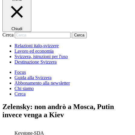
Chiudi
Cerca
Cerca
Relazioni italo-svizzere
Lavoro ed economia
Svizzera, istruzioni per l'uso
Destinazione Svizzera
Focus
Guida alla Svizzera
Abbonamento alla newsletter
Chi siamo
Cerca
Zelensky: non andrò a Mosca, Putin
invece venga a Kiev
Keystone-SDA