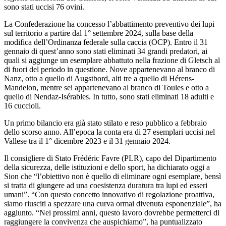
sono stati uccisi 76 ovini.
La Confederazione ha concesso l’abbattimento preventivo dei lupi
sul territorio a partire dal 1° settembre 2024, sulla base della
modifica dell’Ordinanza federale sulla caccia (OCP). Entro il 31
gennaio di quest’anno sono stati eliminati 34 grandi predatori, ai
quali si aggiunge un esemplare abbattuto nella frazione di Gletsch al
di fuori del periodo in questione. Nove appartenevano al branco di
Nanz, otto a quello di Augstbord, alti tre a quello di Hérens-
Mandelon, mentre sei appartenevano al branco di Toules e otto a
quello di Nendaz-Isérables. In tutto, sono stati eliminati 18 adulti e
16 cuccioli.
Un primo bilancio era già stato stilato e reso pubblico a febbraio
dello scorso anno. All’epoca la conta era di 27 esemplari uccisi nel
Vallese tra il 1° dicembre 2023 e il 31 gennaio 2024.
Il consigliere di Stato Frédéric Favre (PLR), capo del Dipartimento
della sicurezza, delle istituzioni e dello sport, ha dichiarato oggi a
Sion che “l’obiettivo non è quello di eliminare ogni esemplare, bensì
si tratta di giungere ad una coesistenza duratura tra lupi ed esseri
umani”. “Con questo concetto innovativo di regolazione proattiva,
siamo riusciti a spezzare una curva ormai divenuta esponenziale”, ha
aggiunto. “Nei prossimi anni, questo lavoro dovrebbe permetterci di
raggiungere la convivenza che auspichiamo”, ha puntualizzato