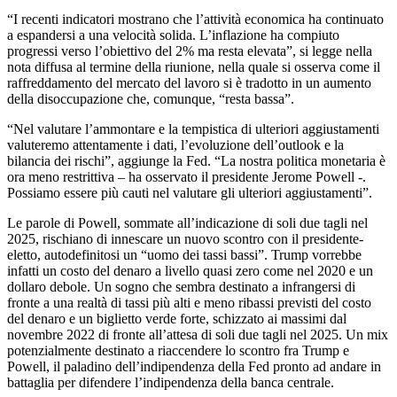
“I recenti indicatori mostrano che l’attività economica ha continuato
a espandersi a una velocità solida. L’inflazione ha compiuto
progressi verso l’obiettivo del 2% ma resta elevata”, si legge nella
nota diffusa al termine della riunione, nella quale si osserva come il
raffreddamento del mercato del lavoro si è tradotto in un aumento
della disoccupazione che, comunque, “resta bassa”.
“Nel valutare l’ammontare e la tempistica di ulteriori aggiustamenti
valuteremo attentamente i dati, l’evoluzione dell’outlook e la
bilancia dei rischi”, aggiunge la Fed. “La nostra politica monetaria è
ora meno restrittiva – ha osservato il presidente Jerome Powell -.
Possiamo essere più cauti nel valutare gli ulteriori aggiustamenti”.
Le parole di Powell, sommate all’indicazione di soli due tagli nel
2025, rischiano di innescare un nuovo scontro con il presidente-
eletto, autodefinitosi un “uomo dei tassi bassi”. Trump vorrebbe
infatti un costo del denaro a livello quasi zero come nel 2020 e un
dollaro debole. Un sogno che sembra destinato a infrangersi di
fronte a una realtà di tassi più alti e meno ribassi previsti del costo
del denaro e un biglietto verde forte, schizzato ai massimi dal
novembre 2022 di fronte all’attesa di soli due tagli nel 2025. Un mix
potenzialmente destinato a riaccendere lo scontro fra Trump e
Powell, il paladino dell’indipendenza della Fed pronto ad andare in
battaglia per difendere l’indipendenza della banca centrale.