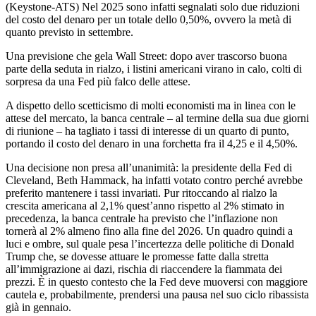
(Keystone-ATS)
Nel 2025 sono infatti segnalati solo due riduzioni
del costo del denaro per un totale dello 0,50%, ovvero la metà di
quanto previsto in settembre.
Una previsione che gela Wall Street: dopo aver trascorso buona
parte della seduta in rialzo, i listini americani virano in calo, colti di
sorpresa da una Fed più falco delle attese.
A dispetto dello scetticismo di molti economisti ma in linea con le
attese del mercato, la banca centrale – al termine della sua due giorni
di riunione – ha tagliato i tassi di interesse di un quarto di punto,
portando il costo del denaro in una forchetta fra il 4,25 e il 4,50%.
Una decisione non presa all’unanimità: la presidente della Fed di
Cleveland, Beth Hammack, ha infatti votato contro perché avrebbe
preferito mantenere i tassi invariati. Pur ritoccando al rialzo la
crescita americana al 2,1% quest’anno rispetto al 2% stimato in
precedenza, la banca centrale ha previsto che l’inflazione non
tornerà al 2% almeno fino alla fine del 2026. Un quadro quindi a
luci e ombre, sul quale pesa l’incertezza delle politiche di Donald
Trump che, se dovesse attuare le promesse fatte dalla stretta
all’immigrazione ai dazi, rischia di riaccendere la fiammata dei
prezzi. È in questo contesto che la Fed deve muoversi con maggiore
cautela e, probabilmente, prendersi una pausa nel suo ciclo ribassista
già in gennaio.