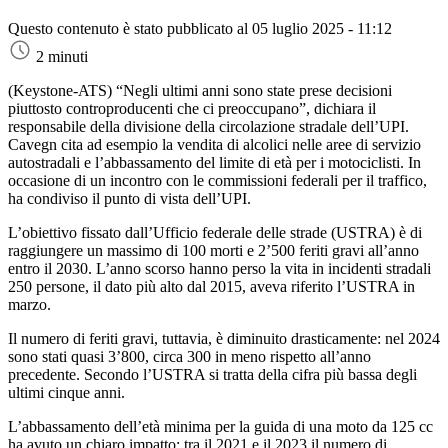
Questo contenuto è stato pubblicato al
05 luglio 2025 - 11:12
2 minuti
(Keystone-ATS)
“Negli ultimi anni sono state prese decisioni
piuttosto controproducenti che ci preoccupano”, dichiara il
responsabile della divisione della circolazione stradale dell’UPI.
Cavegn cita ad esempio la vendita di alcolici nelle aree di servizio
autostradali e l’abbassamento del limite di età per i motociclisti. In
occasione di un incontro con le commissioni federali per il traffico,
ha condiviso il punto di vista dell’UPI.
L’obiettivo fissato dall’Ufficio federale delle strade (USTRA) è di
raggiungere un massimo di 100 morti e 2’500 feriti gravi all’anno
entro il 2030. L’anno scorso hanno perso la vita in incidenti stradali
250 persone, il dato più alto dal 2015, aveva riferito l’USTRA in
marzo.
Il numero di feriti gravi, tuttavia, è diminuito drasticamente: nel 2024
sono stati quasi 3’800, circa 300 in meno rispetto all’anno
precedente. Secondo l’USTRA si tratta della cifra più bassa degli
ultimi cinque anni.
L’abbassamento dell’età minima per la guida di una moto da 125 cc
ha avuto un chiaro impatto: tra il 2021 e il 2023 il numero di