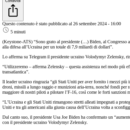
Condividi
Questo contenuto è stato pubblicato al
26 settembre 2024 - 16:00
5 minuti
(Keystone-ATS)
“Sono grato al presidente (…) Biden, al Congresso am
alla difesa all’Ucraina per un totale di 7,9 miliardi di dollari”.
Lo afferma su Telegram il presidente ucraino Volodymyr Zelensky, ring
“Utilizzeremo – afferma Zelensky – questa assistenza nel modo più effic
transatlantica”.
Il leader ucraino ringrazia “gli Stati Uniti per aver fornito i mezzi più 
droni, missili a lungo raggio e munizioni aria-terra, nonché fondi per
maggiore di nostri piloti a pilotare l’F-16, così come le forti sanzioni 
“L’Ucraina e gli Stati Uniti rimangono stretti alleati impegnati a prote
Uniti e tra gli americani alla giusta causa dell’Ucraina volta a sconfi
Dal canto suo, il presidente Usa Joe Biden ha confermato un “aumento” d
con il presidente ucraino Volodymyr Zelensky.