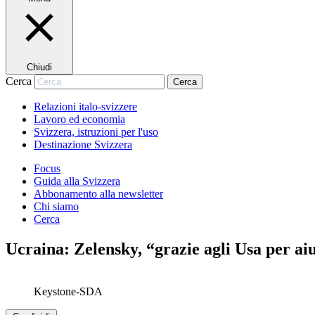
Chiudi
Cerca
Cerca
Relazioni italo-svizzere
Lavoro ed economia
Svizzera, istruzioni per l'uso
Destinazione Svizzera
Focus
Guida alla Svizzera
Abbonamento alla newsletter
Chi siamo
Cerca
Ucraina: Zelensky, “grazie agli Usa per aiu
Keystone-SDA