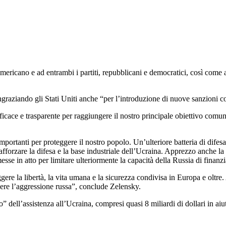
ericano e ad entrambi i partiti, repubblicani e democratici, così come a
raziando gli Stati Uniti anche “per l’introduzione di nuove sanzioni co
ace e trasparente per raggiungere il nostro principale obiettivo comune:
importanti per proteggere il nostro popolo. Un’ulteriore batteria di difesa 
 rafforzare la difesa e la base industriale dell’Ucraina. Apprezzo anche
messe in atto per limitare ulteriormente la capacità della Russia di finan
ggere la libertà, la vita umana e la sicurezza condivisa in Europa e oltr
ggere l’aggressione russa”, conclude Zelensky.
ell’assistenza all’Ucraina, compresi quasi 8 miliardi di dollari in aiut