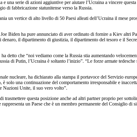
 e una serie di azioni aggiuntive per aiutare l’Ucraina a vincere questa
gio di fabbricazione statunitense verso la Russia.
a un vertice di alto livello di 50 Paesi alleati dell’Ucraina il mese pr
 Biden ha pure annunciato di aver ordinato di fornire a Kiev altri Patrio
 di denaro, il dipartimento di giustizia, il dipartimento del tesoro e il 
rius, ha detto che “noi vediamo come la Russia stia aumentando velocemen
ussia di Putin, l’Ucraina è soltanto l’inizio”. “Le forze armate tedesche
enale nucleare, ha dichiarato alla stampa il portavoce del Servizio eur
o, è solo una continuazione del comportamento irresponsabile e inaccet
e Nazioni Unite, il suo vero volto”.
 trasmettere questa posizione anche ad altri partner proprio per sottoli
 rappresenta un Paese che è un membro permanente del Consiglio di sic