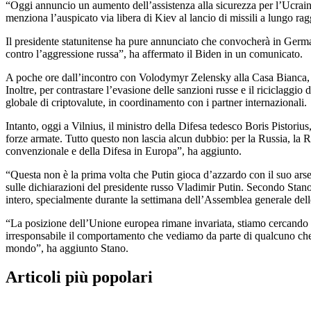
“Oggi annuncio un aumento dell’assistenza alla sicurezza per l’Ucraina
menziona l’auspicato via libera di Kiev al lancio di missili a lungo rag
Il presidente statunitense ha pure annunciato che convocherà in Germani
contro l’aggressione russa”, ha affermato il Biden in un comunicato.
A poche ore dall’incontro con Volodymyr Zelensky alla Casa Bianca, Joe
Inoltre, per contrastare l’evasione delle sanzioni russe e il riciclaggio
globale di criptovalute, in coordinamento con i partner internazionali.
Intanto, oggi a Vilnius, il ministro della Difesa tedesco Boris Pisto
forze armate. Tutto questo non lascia alcun dubbio: per la Russia, la R
convenzionale e della Difesa in Europa”, ha aggiunto.
“Questa non è la prima volta che Putin gioca d’azzardo con il suo ars
sulle dichiarazioni del presidente russo Vladimir Putin. Secondo Stan
intero, specialmente durante la settimana dell’Assemblea generale dell
“La posizione dell’Unione europea rimane invariata, stiamo cercando di
irresponsabile il comportamento che vediamo da parte di qualcuno che
mondo”, ha aggiunto Stano.
Articoli più popolari