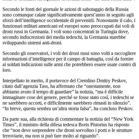
Secondo le fonti del giornale le azioni di sabotaggio della Russia
sono comunque calate significativamente quest’anno in seguito agli
sforzi dell’intelligence occidentale di prevenirli. Nonostante il calo, i
funzionari militari americani ed europei sono preoccupati dai voli di
droni russi in Germania. I voli sono concentrati in Turingia dove,
secondo indiscrezioni dei media tedeschi, la Germania starebbe
sviluppando sistemi anti-droni.
Secondo gli osservatori, i voli dei droni russi sono volti a raccogliere
informazioni d’intelligence per il campo di battaglia, così da fornire
ai soldati indicazioni sulle armi che potrebbero essere usate contro di
loro.
Interpellato in merito, il portavoce del Cremlino Dmitry Peskov,
citato dall’agenzia Tass, ha affermato che “onestamente, non
abbiamo avuto il tempo di guardare” la notizia, “ma è difficile
immaginare cose del genere, perché se fosse stato così, i tedeschi se
ne sarebbero accorti, e difficilmente sarebbero rimasti in silenzio”.
“In breve, questa sembra un’altra storia falsa”, ha concluso Peskov.
Da parte sua, alla richiesta di commentare la notizia del “New York
Times”, il ministro della difesa tedesca Boris Pistorius ha risposto
che “non deve sorprendere che droni sorvolino i porti o le strutture
ferroviarie, ma non si può fare molto al riguardo”.