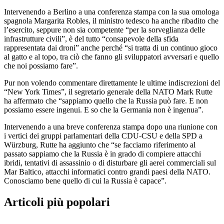
Intervenendo a Berlino a una conferenza stampa con la sua omologa
spagnola Margarita Robles, il ministro tedesco ha anche ribadito che
l’esercito, seppure non sia competente “per la sorveglianza delle
infrastrutture civili”, è del tutto “consapevole della sfida
rappresentata dai droni” anche perché “si tratta di un continuo gioco
al gatto e al topo, tra ciò che fanno gli sviluppatori avversari e quello
che noi possiamo fare”.
Pur non volendo commentare direttamente le ultime indiscrezioni del
“New York Times”, il segretario generale della NATO Mark Rutte
ha affermato che “sappiamo quello che la Russia può fare. E non
possiamo essere ingenui. E so che la Germania non è ingenua”.
Intervenendo a una breve conferenza stampa dopo una riunione con
i vertici dei gruppi parlamentari della CDU-CSU e della SPD a
Würzburg, Rutte ha aggiunto che “se facciamo riferimento al
passato sappiamo che la Russia è in grado di compiere attacchi
ibridi, tentativi di assassinio o di disturbare gli aerei commerciali sul
Mar Baltico, attacchi informatici contro grandi paesi della NATO.
Conosciamo bene quello di cui la Russia è capace”.
Articoli più popolari