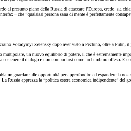
guardo al presunto piano della Russia di attaccare l’Europa, credo, sia ch
nterfax – che “qualsiasi persona sana di mente è perfettamente consape
craino Volodymyr Zelensky dopo aver visto a Pechino, oltre a Putin, il 
ultipolare, un nuovo equilibrio di potere, il che è estremamente import
ifica sostenere il dialogo e non comportarsi come un bambino offeso. È c
obbiamo guardare alle opportunità per approfondire ed espandere la nostr
ti. La Russia apprezza la “politica estera economica indipendente” del 