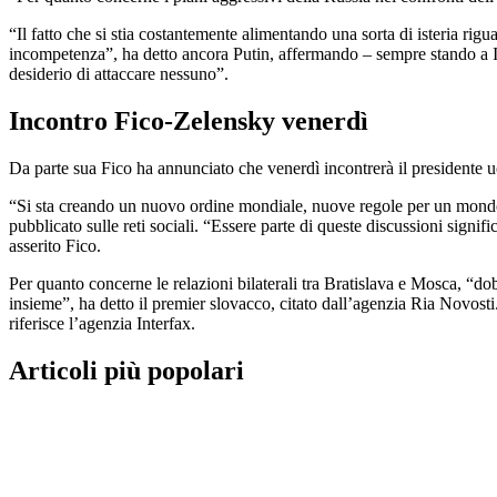
“Il fatto che si stia costantemente alimentando una sorta di isteria ri
incompetenza”, ha detto ancora Putin, affermando – sempre stando a I
desiderio di attaccare nessuno”.
Incontro Fico-Zelensky venerdì
Da parte sua Fico ha annunciato che venerdì incontrerà il presidente u
“Si sta creando un nuovo ordine mondiale, nuove regole per un mondo m
pubblicato sulle reti sociali. “Essere parte di queste discussioni sign
asserito Fico.
Per quanto concerne le relazioni bilaterali tra Bratislava e Mosca, “d
insieme”, ha detto il premier slovacco, citato dall’agenzia Ria Novos
riferisce l’agenzia Interfax.
Articoli più popolari