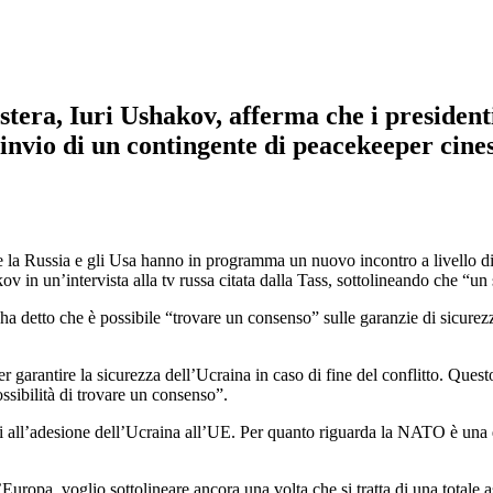
estera, Iuri Ushakov, afferma che i presiden
invio di un contingente di peacekeeper cines
la Russia e gli Usa hanno in programma un nuovo incontro a livello di m
kov in un’intervista alla tv russa citata dalla Tass, sottolineando che “u
ha detto che è possibile “trovare un consenso” sulle garanzie di sicurez
er garantire la sicurezza dell’Ucraina in caso di fine del conflitto. Ques
sibilità di trovare un consenso”.
rari all’adesione dell’Ucraina all’UE. Per quanto riguarda la NATO è una
Europa, voglio sottolineare ancora una volta che si tratta di una totale a