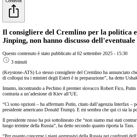
Condividi
Il consigliere del Cremlino per la politica 
Jinping, non hanno discusso dell'eventuale 
Questo contenuto è stato pubblicato al
02 settembre 2025 - 15:30
3 minuti
(Keystone-ATS)
Lo stesso consigliere del Cremlino ha annunciato che 
di colloqui tra i ministri degli Esteri è in preparazione”, ha detto Usha
Intanto, incontrando a Pechino il premier slovacco Robert Fico, Putin 
contraria a un’adesione di Kiev all’UE.
“Ci sono opzioni – ha affermato Putin, citato dall’agenzia Interfax – p
presidente americano Donald Trump). E mi sembra che qui ci sia la pos
Il presidente russo ha poi sottolineato che “non siamo mai stati cont
lungo termine della Russia”, ha detto secondo quanto riporta la Tass.
“Per quanto concerne i piani aggressivi della Russia nei confronti dell’