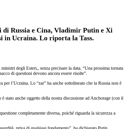
ti di Russia e Cina, Vladimir Putin e Xi
i in Ucraina. Lo riporta la Tass.
inistri degli Esteri,, senza precisare la data. “Una prossima tornata
n sacco di questioni devono ancora essere risolte”.
za per l’Ucraina. Lo “zar” ha anche sottolineato che la Russia non è
to è stato anche oggetto della nostra discussione ad Anchorage (con il
 questione completamente diversa, poiché riguarda la sicurezza a
ssurdità, priva di qualsiasi fondamento”, ha dichiarato Putin .