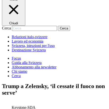
Chiudi
Cerca
Cerca
Relazioni italo-svizzere
Lavoro ed economia
Svizzera, istruzioni per l'uso
Destinazione Svizzera
Focus
Guida alla Svizzera
Abbonamento alla newsletter
Chi siamo
Cerca
Trump a Zelensky, ‘il cessate il fuoco non
serve’
Keystone-SDA