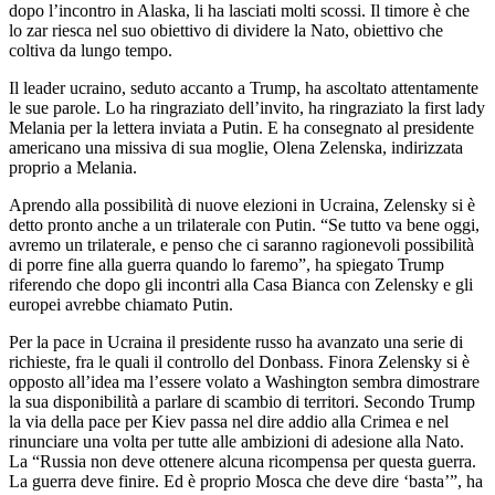
dopo l’incontro in Alaska, li ha lasciati molti scossi. Il timore è che
lo zar riesca nel suo obiettivo di dividere la Nato, obiettivo che
coltiva da lungo tempo.
Il leader ucraino, seduto accanto a Trump, ha ascoltato attentamente
le sue parole. Lo ha ringraziato dell’invito, ha ringraziato la first lady
Melania per la lettera inviata a Putin. E ha consegnato al presidente
americano una missiva di sua moglie, Olena Zelenska, indirizzata
proprio a Melania.
Aprendo alla possibilità di nuove elezioni in Ucraina, Zelensky si è
detto pronto anche a un trilaterale con Putin. “Se tutto va bene oggi,
avremo un trilaterale, e penso che ci saranno ragionevoli possibilità
di porre fine alla guerra quando lo faremo”, ha spiegato Trump
riferendo che dopo gli incontri alla Casa Bianca con Zelensky e gli
europei avrebbe chiamato Putin.
Per la pace in Ucraina il presidente russo ha avanzato una serie di
richieste, fra le quali il controllo del Donbass. Finora Zelensky si è
opposto all’idea ma l’essere volato a Washington sembra dimostrare
la sua disponibilità a parlare di scambio di territori. Secondo Trump
la via della pace per Kiev passa nel dire addio alla Crimea e nel
rinunciare una volta per tutte alle ambizioni di adesione alla Nato.
La “Russia non deve ottenere alcuna ricompensa per questa guerra.
La guerra deve finire. Ed è proprio Mosca che deve dire ‘basta’”, ha