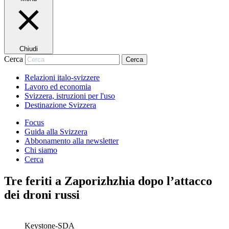
Chiudi
Cerca
Cerca
Relazioni italo-svizzere
Lavoro ed economia
Svizzera, istruzioni per l'uso
Destinazione Svizzera
Focus
Guida alla Svizzera
Abbonamento alla newsletter
Chi siamo
Cerca
Tre feriti a Zaporizhzhia dopo l’attacco
dei droni russi
Keystone-SDA