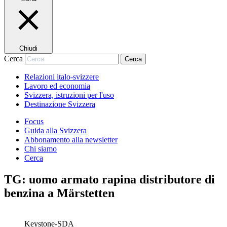
Chiudi
Cerca
Cerca
Relazioni italo-svizzere
Lavoro ed economia
Svizzera, istruzioni per l'uso
Destinazione Svizzera
Focus
Guida alla Svizzera
Abbonamento alla newsletter
Chi siamo
Cerca
TG: uomo armato rapina distributore di
benzina a Märstetten
Keystone-SDA