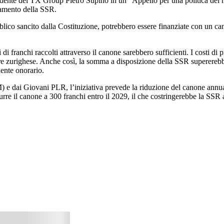
sidente del TX Group Pietro Supino in un “Appello per una politica dei m
ziamento della SSR.
pubblico sancito dalla Costituzione, potrebbero essere finanziate con un
 di franchi raccolti attraverso il canone sarebbero sufficienti. I costi 
ditore zurighese. Anche così, la somma a disposizione della SSR superer
ente onorario.
 e dai Giovani PLR, l’iniziativa prevede la riduzione del canone annua
durre il canone a 300 franchi entro il 2029, il che costringerebbe la SSR 