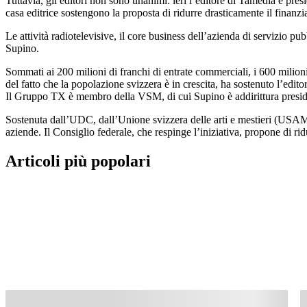
Tuttavia, gli editori non sono unanimi: ieri l’editore di Tamedia e pre
casa editrice sostengono la proposta di ridurre drasticamente il finan
Le attività radiotelevisive, il core business dell’azienda di servizio 
Supino.
Sommati ai 200 milioni di franchi di entrate commerciali, i 600 milioni
del fatto che la popolazione svizzera è in crescita, ha sostenuto l’e
Il Gruppo TX è membro della VSM, di cui Supino è addirittura presid
Sostenuta dall’UDC, dall’Unione svizzera delle arti e mestieri (USAM)
aziende. Il Consiglio federale, che respinge l’iniziativa, propone di ri
Articoli più popolari