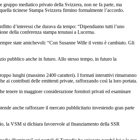
e gruppo mediatico privato della Svizzera, non ne fa parte, ma
e quella ticinese Stampa Svizzera firmino formalmente l’accordo.
onflitto d’interessi che durava da tempo: “Dipendiamo tutti l’uno
asione della conferenza stampa tenutasi a Lucerna.
sempre state amichevoli: “Con Susanne Wille il vento è cambiato. Gli
zio pubblico anche in futuro. Allo stesso tempo, in futuro la
 troppo lunghi (massimo 2400 caratteri). I formati interattivi rimarranno
 ai contributi delle emittenti private, rafforzando così la loro portata.
che tenere in maggiore considerazione fornitori privati ed esaminare
intende anche rafforzare il mercato pubblicitario investendo gran parte
cambio, la VSM si dichiara favorevole al finanziamento della SSR