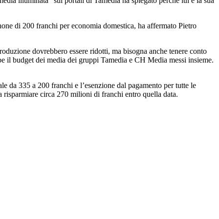
edia illuminata” sui portali di Tamedia ha spiegato perché lui e la sua
 canone di 200 franchi per economia domestica, ha affermato Pietro
di produzione dovrebbero essere ridotti, ma bisogna anche tenere conto
ebbe il budget dei media dei gruppi Tamedia e CH Media messi insieme.
le da 335 a 200 franchi e l’esenzione dal pagamento per tutte le
a risparmiare circa 270 milioni di franchi entro quella data.