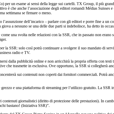
per un esame ai sensi della legge sui cartelli. TX Group, il più grand
iettivo è che anche l’associazione degli editori romandi Médias Suisses 
ima settimana se firmare o meno.
 l’assunzione dell’incarico – parlare con gli editori e porre fine a un c
n giova a nessuno se una delle due parti si indebolisce, ha detto in occ
 come una svolta nelle relazioni con la SSR, che in passato non erano 
üger.
er la SSR: solo così potrà continuare a svolgere il suo mandato di servi
business radio e TV.
ersi dalla pubblicità online e non arricchirà la propria offerta con testi
tive che trasmette in esclusiva. Ove opportuno, la SSR si collegherà anche
oncentrerà sui contenuti non coperti dai fornitori commerciali. Potrà an
le grezzo e una piattaforma di streaming per l’utilizzo gratuito. La SSR 
dei contenuti giornalistici (diritto di protezione delle prestazioni). In 
nchi bastano! (Iniziativa SSR)”.