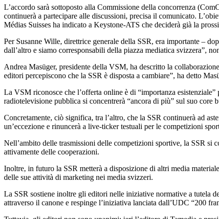
L’accordo sarà sottoposto alla Commissione della concorrenza (ComCo) 
continuerà a partecipare alle discussioni, precisa il comunicato. L’ob
Médias Suisses ha indicato a Keystone-ATS che deciderà già la pross
Per Susanne Wille, direttrice generale della SSR, era importante – dopo
dall’altro e siamo corresponsabili della piazza mediatica svizzera”, no
Andrea Masüger, presidente della VSM, ha descritto la collaborazione
editori percepiscono che la SSR è disposta a cambiare”, ha detto Mas
La VSM riconosce che l’offerta online è di “importanza esistenziale” p
radiotelevisione pubblica si concentrerà “ancora di più” sul suo core 
Concretamente, ciò significa, tra l’altro, che la SSR continuerà ad asten
un’eccezione e rinuncerà a live-ticker testuali per le competizioni spor
Nell’ambito delle trasmissioni delle competizioni sportive, la SSR si c
attivamente delle cooperazioni.
Inoltre, in futuro la SSR metterà a disposizione di altri media materia
delle sue attività di marketing nei media svizzeri.
La SSR sostiene inoltre gli editori nelle iniziative normative a tutela 
attraverso il canone e respinge l’iniziativa lanciata dall’UDC “200 fra