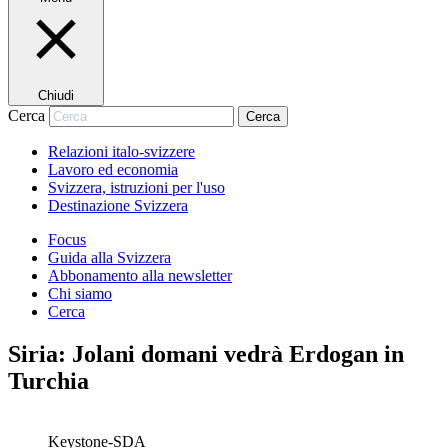
Chiudi
Cerca
Cerca
Relazioni italo-svizzere
Lavoro ed economia
Svizzera, istruzioni per l'uso
Destinazione Svizzera
Focus
Guida alla Svizzera
Abbonamento alla newsletter
Chi siamo
Cerca
Siria: Jolani domani vedrà Erdogan in
Turchia
Keystone-SDA