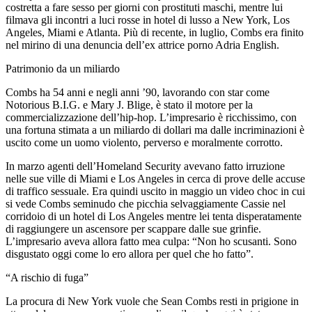
costretta a fare sesso per giorni con prostituti maschi, mentre lui
filmava gli incontri a luci rosse in hotel di lusso a New York, Los
Angeles, Miami e Atlanta. Più di recente, in luglio, Combs era finito
nel mirino di una denuncia dell’ex attrice porno Adria English.
Patrimonio da un miliardo
Combs ha 54 anni e negli anni ’90, lavorando con star come
Notorious B.I.G. e Mary J. Blige, è stato il motore per la
commercializzazione dell’hip-hop. L’impresario è ricchissimo, con
una fortuna stimata a un miliardo di dollari ma dalle incriminazioni è
uscito come un uomo violento, perverso e moralmente corrotto.
In marzo agenti dell’Homeland Security avevano fatto irruzione
nelle sue ville di Miami e Los Angeles in cerca di prove delle accuse
di traffico sessuale. Era quindi uscito in maggio un video choc in cui
si vede Combs seminudo che picchia selvaggiamente Cassie nel
corridoio di un hotel di Los Angeles mentre lei tenta disperatamente
di raggiungere un ascensore per scappare dalle sue grinfie.
L’impresario aveva allora fatto mea culpa: “Non ho scusanti. Sono
disgustato oggi come lo ero allora per quel che ho fatto”.
“A rischio di fuga”
La procura di New York vuole che Sean Combs resti in prigione in