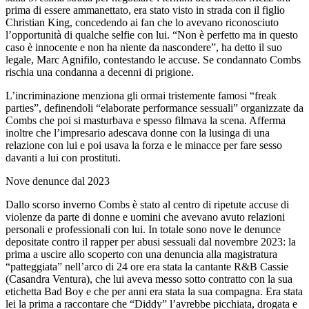
prima di essere ammanettato, era stato visto in strada con il figlio
Christian King, concedendo ai fan che lo avevano riconosciuto
l’opportunità di qualche selfie con lui. “Non è perfetto ma in questo
caso è innocente e non ha niente da nascondere”, ha detto il suo
legale, Marc Agnifilo, contestando le accuse. Se condannato Combs
rischia una condanna a decenni di prigione.
L’incriminazione menziona gli ormai tristemente famosi “freak
parties”, definendoli “elaborate performance sessuali” organizzate da
Combs che poi si masturbava e spesso filmava la scena. Afferma
inoltre che l’impresario adescava donne con la lusinga di una
relazione con lui e poi usava la forza e le minacce per fare sesso
davanti a lui con prostituti.
Nove denunce dal 2023
Dallo scorso inverno Combs è stato al centro di ripetute accuse di
violenze da parte di donne e uomini che avevano avuto relazioni
personali e professionali con lui. In totale sono nove le denunce
depositate contro il rapper per abusi sessuali dal novembre 2023: la
prima a uscire allo scoperto con una denuncia alla magistratura
“patteggiata” nell’arco di 24 ore era stata la cantante R&B Cassie
(Casandra Ventura), che lui aveva messo sotto contratto con la sua
etichetta Bad Boy e che per anni era stata la sua compagna. Era stata
lei la prima a raccontare che “Diddy” l’avrebbe picchiata, drogata e