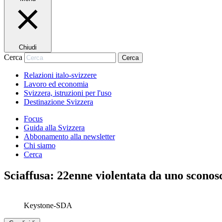
Chiudi
Cerca
Cerca
Relazioni italo-svizzere
Lavoro ed economia
Svizzera, istruzioni per l'uso
Destinazione Svizzera
Focus
Guida alla Svizzera
Abbonamento alla newsletter
Chi siamo
Cerca
Sciaffusa: 22enne violentata da uno scono
Keystone-SDA