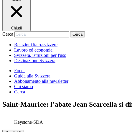
Chiudi
Cerca
Cerca
Relazioni italo-svizzere
Lavoro ed economia
Svizzera, istruzioni per l'uso
Destinazione Svizzera
Focus
Guida alla Svizzera
Abbonamento alla newsletter
Chi siamo
Cerca
Saint-Maurice: l’abate Jean Scarcella si d
Keystone-SDA