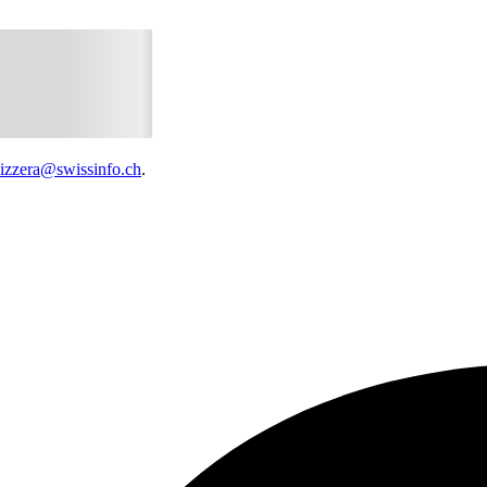
vizzera@swissinfo.ch
.