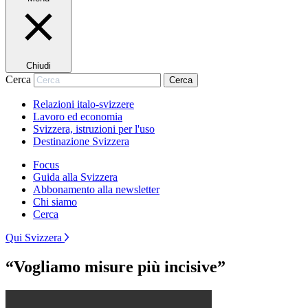
Chiudi
Cerca
Cerca
Relazioni italo-svizzere
Lavoro ed economia
Svizzera, istruzioni per l'uso
Destinazione Svizzera
Focus
Guida alla Svizzera
Abbonamento alla newsletter
Chi siamo
Cerca
Qui Svizzera
“Vogliamo misure più incisive”