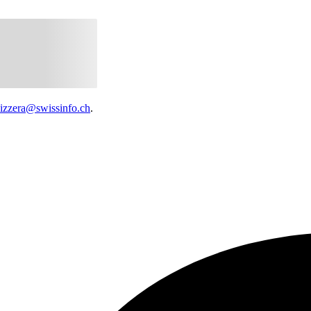
vizzera@swissinfo.ch
.